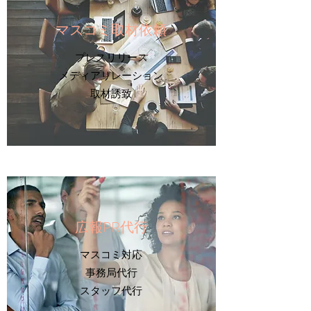
​マスコミ取材依頼
プレスリリース
メディアリレーション
取材誘致
​​広報PR代行
マスコミ対応
事務局代行
​スタッフ代行