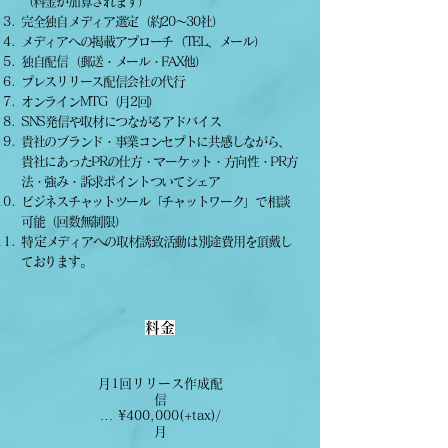
（料金が加算されます）
完全独自メディア選定（約20～30社）
メディアへの掲載アプローチ（TEL、メール）
独自配信（郵送・メール・FAX他）
プレスリリース配信会社の代行
オンラインMTG（月2回）
SNS発信や取材につながるアドバイス
貴社のブランド・事業コンセプトに共感しながら、
貴社
にあったPRの仕方・マーケット・方向性・
PR方
法・強み・訴求ポイントついてシェア
ビジネスチャットツール
「チャットワーク」
で相談
可能（回数無制限）
​特定メディアへの取材誘致活動は別途費用を頂戴し
ております。
料金
月1回リリース作成配
信
… ¥400,000(+tax)/
月