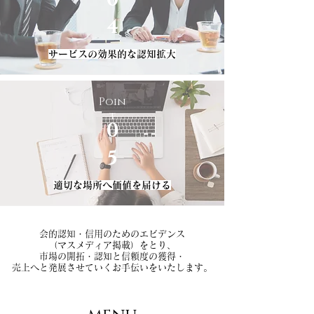
0
4
​サービスの効果的な認知拡大
Poin
t
0
5
​適切な場所へ価値を届ける​
会的認知・信用のためのエビデンス
（マスメディア掲載）をとり、
市場の開拓・認知と信頼度の獲得・
売上へと発展させていくお手伝いをいたします。