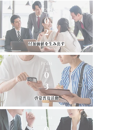
Poin
t
0
2
付加価値を生み出す
Poin
t
0
3
​啓蒙普及活動
Poin
t