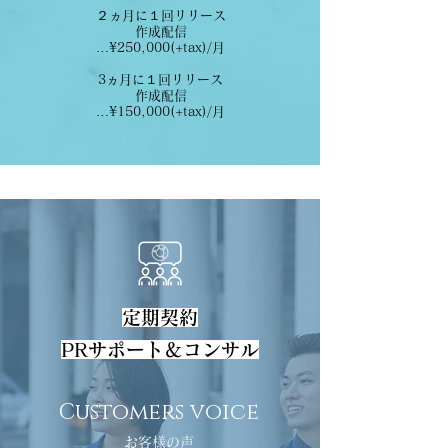
２ヵ月に１回リリース
作成配信
…¥250,000(+tax)/月
3ヵ月に１回リリース
作成配信
…¥150,000(+tax)/月
定期契約
PRサポート＆コンサル
Customers voice
お客様の声