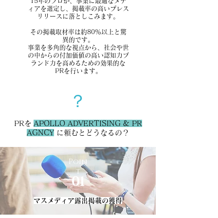
15年のプロが、事業に最適なメデ
ィアを選定し、掲載率の高いプレス
リリースに落としこみます。
その掲載取材率は約80％以上と驚
異的です。
事業を多角的な視点から、社会や世
の中からの付加価値の高い認知力ブ
ランド力を高めるための効果的な
PRを行います。
？
PRを
APOLLO ADVERTISING & PR
AGNCY
に頼むとどうなるの？
Poin
t
01
マスメディア
露出掲載の獲得