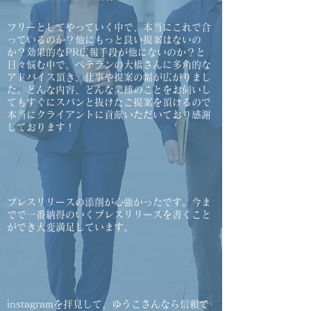
フリーとしてやっていく中で、本当にこれで合
っているのか？他にもっと良い提案はないの
か？効果的なPR広報手段が他にないのか？と
日々悩む中で、
ベテランの大橋さんに多角的な
アドバイス頂き、仕事や提案の幅が広がりまし
た。どんな内容、どんな業種のことをお伺いし
てもすぐにスパンと抜けたご提案を頂けるので
本当にクライアントに貢献いただいており感謝
しております！
​プレスリリースの添削が心強かったです。今ま
でで一番納得のいくプレスリリースを書くこと
ができ大変満足しています。
instagramを拝見して、ゆうこさんなら信頼で